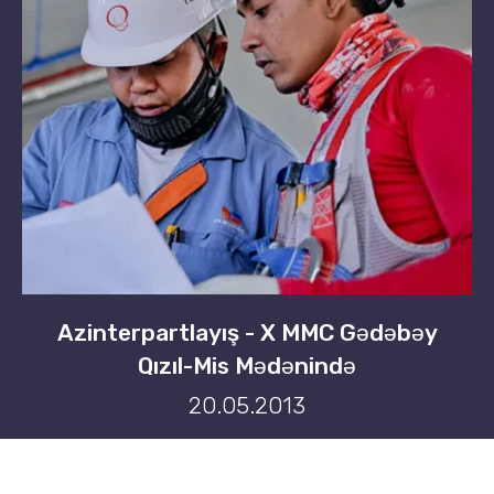
Azinterpartlayış - X MMC Gədəbəy
Qızıl-Mis Mədənində
20.05.2013